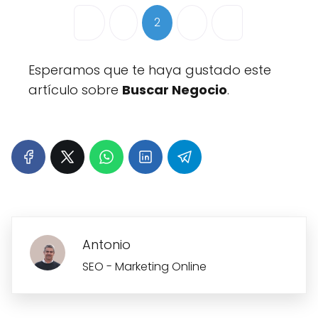
Posts navigation
Entradas recientes
Entradas anteriore
1
2
3
Esperamos que te haya gustado este
artículo sobre
Buscar Negocio
.
Antonio
SEO - Marketing Online