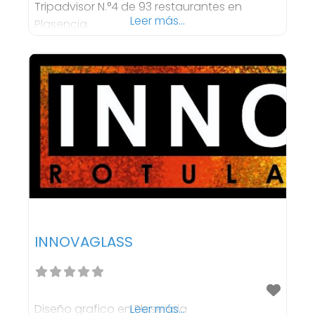
Tripadvisor N.°4 de 93 restaurantes en
Leer más...
Plasencia.
INNOVAGLASS
Diseño grafico en Plasencia
Leer más...