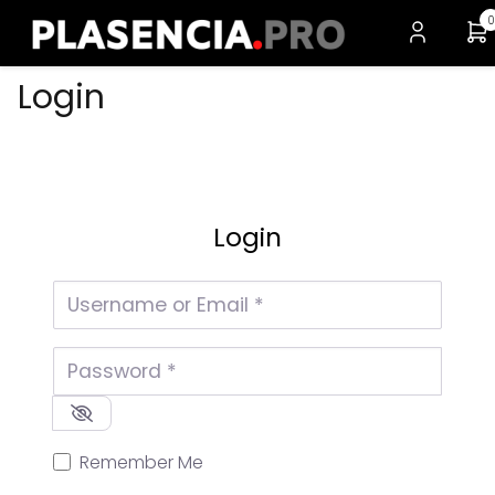
0
Login
Login
Username or Email
*
Password
*
Remember Me