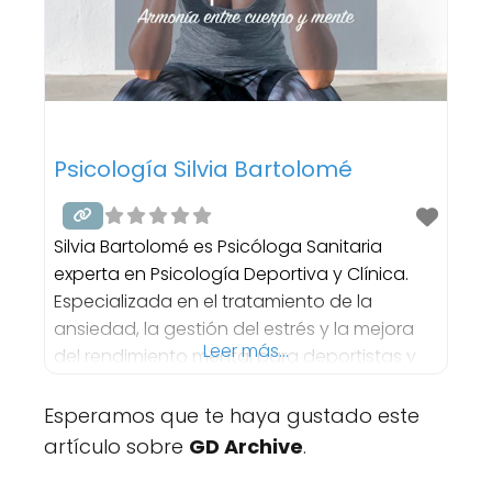
Psicología Silvia Bartolomé
Silvia Bartolomé es Psicóloga Sanitaria
experta en Psicología Deportiva y Clínica.
Especializada en el tratamiento de la
ansiedad, la gestión del estrés y la mejora
Leer más...
del rendimiento mental para deportistas y
particulares. Ofrece un enfoque terapéutico
personalizado y basado en la evidencia
Esperamos que te haya gustado este
para recuperar el bienestar emocional y
artículo sobre
GD Archive
.
alcanzar objetivos profesionales. 📍