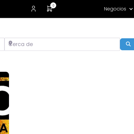
0
Negocios
Cerca de
B