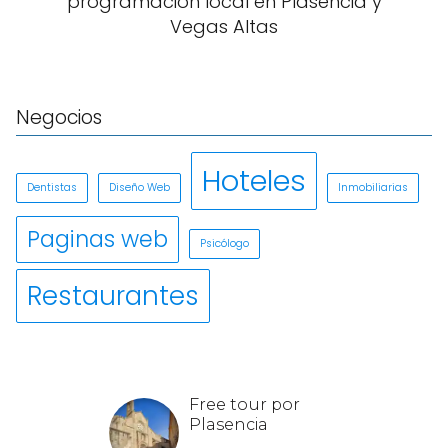
programación local en Plasencia y
Vegas Altas
Negocios
Hoteles
Dentistas
Diseño Web
Inmobiliarias
Paginas web
Psicólogo
Restaurantes