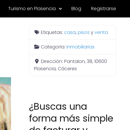
Turismo en Plasencia
Blog
Registrarse
Etiquetas:
casa
,
pisos
y
venta
Categoría:
Inmobiliarias
Dirección:
Pantalon, 38, 10600
Plasencia, Cáceres
¿Buscas una
forma más simple