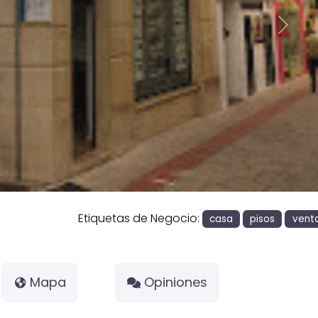
Siguie
Etiquetas de Negocio:
casa
pisos
vent
Mapa
Opiniones