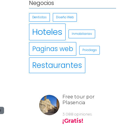
Negocios
Dentistas
Diseño Web
Hoteles
Inmobiliarias
Paginas web
Psicólogo
Restaurantes
e